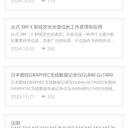
2024-10-22
270
台式 XRF X 射线荧光光谱仪的工作原理和应用
台式 XRF（X 射线荧光光谱仪）分析仪是一种用于元素分析
的重要科学仪器，具有广泛的应用。不仅能作为传统的元素
含量分析，现在还广泛的被应用在镀层厚度测量上面。
2024-10-22
262
日本图技GRAPHEC无线数据记录仪GL840-GLT400
日本图技GRAPHEC无线数据记录仪GL840-GLT400日本图技
GRAPHTEC无线数据存储记录仪GL840M和GLT400无线模块
组合使用，可以实现多通道无线数据采集。无线数据记录仪
2023-11-21
332
GL840标准20c通道可以扩展至200通道。除采用可放心检测
的全通道绝缘输入方式外，还可实现电压/温度/湿度/脉冲/逻
辑等多样化输入。为提升耐噪音性，产品搭载了⊿Σ型的A/D
变频器，以此提高高频率噪音的消除效率
法国