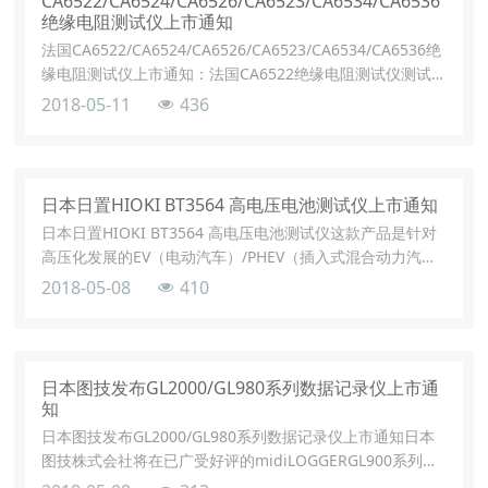
CA6522/CA6524/CA6526/CA6523/CA6534/CA6536
绝缘电阻测试仪上市通知
法国CA6522/CA6524/CA6526/CA6523/CA6534/CA6536绝
缘电阻测试仪上市通知：法国CA6522绝缘电阻测试仪测试
电压：250-500-1,000V，量程：40GΩ手动 / 锁定 / 时间模
2018-05-11
436
式 ；连续性；电压-。法国CA6522绝缘电阻测试仪人体工程
学设计 ChauvinArnoux的紧凑型
日本日置HIOKI BT3564 高电压电池测试仪上市通知
日本日置HIOKI BT3564 高电压电池测试仪这款产品是针对
高压化发展的EV（电动汽车）/PHEV（插入式混合动力汽
车），适用于电池组或住宅用蓄电池等出货、收货检查时的
2018-05-08
410
测量。最大输入电压1000V，可以同时测量内部电阻和电池
电压。
日本图技发布GL2000/GL980系列数据记录仪上市通
知
日本图技发布GL2000/GL980系列数据记录仪上市通知日本
图技株式会社将在已广受好评的midiLOGGERGL900系列数
据记录仪的基础上，推出相对在高电压测量上安全性更高的