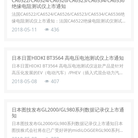
CA6522/CA6524/CA6526/CA6523/CA6534/CA6536
绝缘电阻测试仪上市通知
法国CA6522/CA6524/CA6526/CA6523/CA6534/CA6536绝
缘电阻测试仪上市通知：法国CA6522绝缘电阻测试仪测试
电压：250-500-1,000V，量程：40GΩ手动 / 锁定 / 时间模
2018-05-11
436
式 ；连续性；电压-。法国CA6522绝缘电阻测试仪人体工程
学设计 ChauvinArnoux的紧凑型
日本日置HIOKI BT3564 高电压电池测试仪上市通知
日本日置HIOKI BT3564 高电压电池测试仪这款产品是针对
高压化发展的EV（电动汽车）/PHEV（插入式混合动力汽
车），适用于电池组或住宅用蓄电池等出货、收货检查时的
2018-05-08
407
测量。最大输入电压1000V，可以同时测量内部电阻和电池
电压。
日本图技发布GL2000/GL980系列数据记录仪上市通
知
日本图技发布GL2000/GL980系列数据记录仪上市通知日本
图技株式会社将在已广受好评的midiLOGGERGL900系列数
据记录仪的基础上，推出相对在高电压测量上安全性更高的