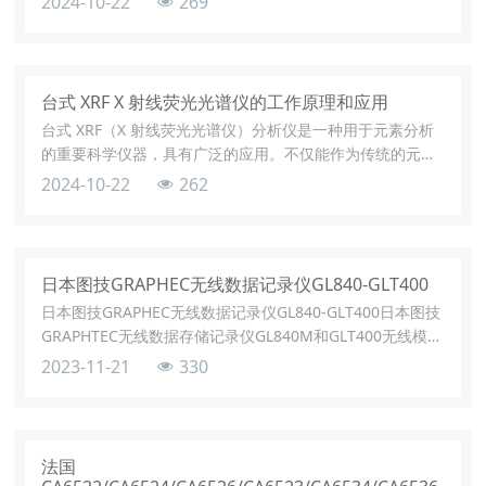
2024-10-22
269
台式 XRF X 射线荧光光谱仪的工作原理和应用
台式 XRF（X 射线荧光光谱仪）分析仪是一种用于元素分析
的重要科学仪器，具有广泛的应用。不仅能作为传统的元素
含量分析，现在还广泛的被应用在镀层厚度测量上面。
2024-10-22
262
日本图技GRAPHEC无线数据记录仪GL840-GLT400
日本图技GRAPHEC无线数据记录仪GL840-GLT400日本图技
GRAPHTEC无线数据存储记录仪GL840M和GLT400无线模块
组合使用，可以实现多通道无线数据采集。无线数据记录仪
2023-11-21
330
GL840标准20c通道可以扩展至200通道。除采用可放心检测
的全通道绝缘输入方式外，还可实现电压/温度/湿度/脉冲/逻
辑等多样化输入。为提升耐噪音性，产品搭载了⊿Σ型的A/D
变频器，以此提高高频率噪音的消除效率
法国